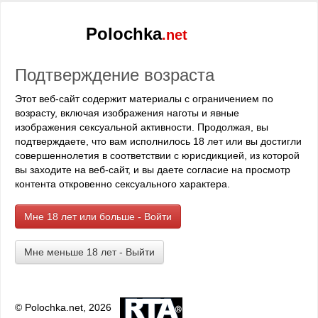
но, вместо того, ...
Polochka
.net
Опущение супругов
7 мин
Подтверждение возраста
9 432 просмотра • 19 лет назад •
пожаловаться
Автор:
инна и сергей
Этот веб-сайт содержит материалы с ограничением по
Раздел:
По принуждению
возрасту, включая изображения наготы и явные
Начну с того что уже как 4 месяца мы с женой Аней
изображения сексуальной активности. Продолжая, вы
являемся полной собственностью господ N т. е. рабами.
подтверждаете, что вам исполнилось 18 лет или вы достигли
Началась эта история банально. Мы были мелкими
совершеннолетия в соответствии с юрисдикцией, из которой
предпринимателеми, не выплаченный вовремя долг,
вы заходите на веб-сайт, и вы даете согласие на просмотр
разорение, угрозы и далее предложение либо выполнить
контента откровенно сексуального характера.
условия кредиторов, либо сами понимаете что. Долг был
огромен и нам ни за что его было не выплатить, выбора не
Мне 18 лет или больше - Войти
было и мы согласились. В назначенное время мы оба
явились по указанному адресу для решения этой
проблемы. Нас уже ждал микроавтобус. Молодой человек
Мне меньше 18 лет - Выйти
за рулем презрительно улыбаясь опустил стекло и
похотливо оглядел Аню. В машине были еще трое. нам по
32 года. Моя жена весьма своеобразна рост 195, вес 59кг
грудь 0 размера, но соски достаточно крупные она
© Polochka.net, 2026