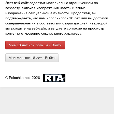
4 895 просмотров • 5 лет назад •
пожаловаться
Этот веб-сайт содержит материалы с ограничением по
Автор:
Евгений Кедров
возрасту, включая изображения наготы и явные
Раздел:
Измена
,
Служебный роман
,
А в попку лучше
изображения сексуальной активности. Продолжая, вы
подтверждаете, что вам исполнилось 18 лет или вы достигли
Это была моя первая работа в Харькове. Руководители
совершеннолетия в соответствии с юрисдикцией, из которой
меня сразу «на ура» приняли, ощутив мой уровень
вы заходите на веб-сайт, и вы даете согласие на просмотр
профессиональный из общения и то, что я более трех лет
контента откровенно сексуального характера.
отработал в юридическом отделе крупного
металлургического комбината после выпуска из
Госуниверситета возымело не последнюю роль. Я еще на
Мне 18 лет или больше - Войти
пятом курсе (нам на стационаре разрешили это) уже начал
работать официально с зарплатой и по трудовой книжке
Мне меньше 18 лет - Выйти
стажером на комбинате. Набрался опыта хорошего на
разных участках работы, подменяя коллег. Отдел состоял
из крутых профи. Начальник бывший арбитражный судья.
Замначальника сейчас судья арбитражного суда в
© Polochka.net, 2026
Саранске, трое ребят судьи сейчас, один в Высшем
Хозяйственном, другой в Апелляционном, третий в
административном, Вика в транспортной прокуратуре
была, нотариусом стала, я адвокатом уже в ...
Может он из тех самых?
6 мин