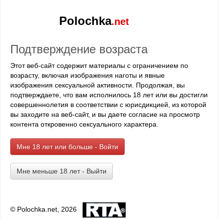
по лестнице, смотришь на меня, я подмигиваю, мол,
все нормально, отдыхай и ни о чем не думай.
Polochka
.net
Закрываю дверь, и слезы начинаю лить водопадом.
Сползаю вниз по стене. Только один вопрос
Подтверждение возраста
забивает всю мою голову "Почему". Почему так?
Резко встаю. Почему-то вдруг захотелось побежать
Этот веб-сайт содержит материалы с ограничением по
за тобой, попросить прощения за все ошибки,
возрасту, включая изображения наготы и явные
сказать, что люблю, обнять, поцеловать...
изображения сексуальной активности. Продолжая, вы
подтверждаете, что вам исполнилось 18 лет или вы достигли
совершеннолетия в соответствии с юрисдикцией, из которой
вы заходите на веб-сайт, и вы даете согласие на просмотр
контента откровенно сексуального характера.
Мне 18 лет или больше - Войти
Всю ночь я плакала, не понимая почему. Вроде бы
Мне меньше 18 лет - Выйти
все нормально. Ты ведь просто едешь отдыхать. К
тому же, если разобраться, 2 недели – это не долго.
Плюс ко всему, мы любим друг друга и ты
обязательно вернешься. Мне просто было
© Polochka.net, 2026
невыносимо больно и сердце как будто разрывалось