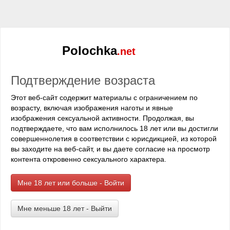
лицо. А физическая нагрузка способствовала
продлению акта насилия, и не позволяла девушкам
кончать слишком рано.
Иногда девки подставляли под рабочий язычок и
Polochka
.net
свои попочки, но только лишь для морального
удовлетворения, ведь чтобы кончить, им нужно было
ездить по лицу преимущественно пиздёнкой. Голова
Подтверждение возраста
пиздолиза сидела в устройстве как влитая, а
Этот веб-сайт содержит материалы с ограничением по
амортизаторы смягчали удары, если вдруг
возрасту, включая изображения наготы и явные
никоторые из воспитанниц решали перейти в галоп
изображения сексуальной активности. Продолжая, вы
и слегка попрыгать на личике, чтобы протечься как
подтверждаете, что вам исполнилось 18 лет или вы достигли
следует и хорошенечко кончить. Пацаны, как
совершеннолетия в соответствии с юрисдикцией, из которой
правило, мычали от таких заездов и пытались
вы заходите на веб-сайт, и вы даете согласие на просмотр
кричать, но девочкам нравились все эти вибрации и
контента откровенно сексуального характера.
сдавленные звуки, от чего их оргазмы были ещё
сильнее и обильнее.
Мне 18 лет или больше - Войти
Но большинство из воспитанниц предпочитали не
отвлекаться и совмещать приятное с полезным.
Мне меньше 18 лет - Выйти
Девушка просто сидела на стуле за столом и
проходила испытания, попутно оценивая