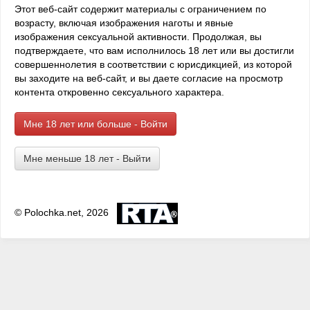
двумя!
Этот веб-сайт содержит материалы с ограничением по
возрасту, включая изображения наготы и явные
– Сейчас!.. – и в жопе что-то задвигалось.
изображения сексуальной активности. Продолжая, вы
подтверждаете, что вам исполнилось 18 лет или вы достигли
Я всё понял: они засунули в мою попку две дубинки
совершеннолетия в соответствии с юрисдикцией, из которой
и стал вбивать между ними "клин" – третью дубинку.
вы заходите на веб-сайт, и вы даете согласие на просмотр
контента откровенно сексуального характера.
По ногам стекала кровь. Она добегала до колена, и
капала на пол...
Мне 18 лет или больше - Войти
– Давай теперь рукой, Равильчик!
Мне меньше 18 лет - Выйти
– А не рано?
– Нет... Смотри, как у него очко растянуто!
© Polochka.net, 2026
– Ага... Легко идёт!.. – я практически не чувствовал
руки в жопе, но понимал, что во мне ищут наркоту.
– А вторая войдёт?
– Должна! – рука мента вышла из моей дырки, но тут