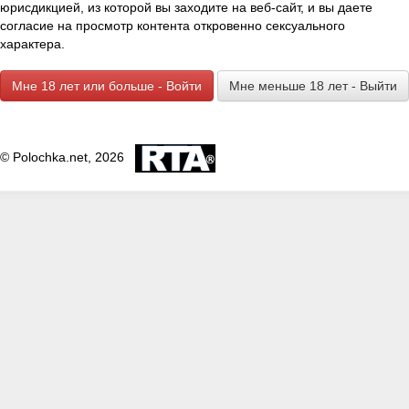
юрисдикцией, из которой вы заходите на веб-сайт, и вы даете
согласие на просмотр контента откровенно сексуального
характера.
Мне 18 лет или больше - Войти
Мне меньше 18 лет - Выйти
© Polochka.net, 2026
Оазис
5 мин
1 954 просмотра • 21 год назад •
пожаловаться
Автор:
И. Федоров
Раздел:
А в попку лучше
Да, я люблю роскошь! Сегодня утром, когда Паша уезжал на работу,
н опять меня укорял за расточительность, но я заплакала, и он
ожалел меня. А все из-за того, что я устроила маленький
аравийский оазис в нашей бильярдной. Я попросила Васю, моего
ичного водителя, сдвинуть все столы в угол, чтобы освободить