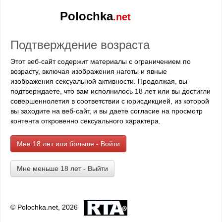
попку. Я разрешал и жена разрешала эту "пробочку"
Polochka
.net
женщинам и мужчинам ...
Ангелина Романовна репетитор
Подтверждение возраста
6 мин
11 776 просмотров • 5 лет назад •
пожаловаться
Этот веб-сайт содержит материалы с ограничением по
Автор:
Евгений Кедров
возрасту, включая изображения наготы и явные
Раздел:
По принуждению
,
Измена
,
А в попку лучше
изображения сексуальной активности. Продолжая, вы
Ангелина Романовна, молодая шикарнейшая замужняя
подтверждаете, что вам исполнилось 18 лет или вы достигли
дама немного за сорок или около сорока пяти, серьезная и
совершеннолетия в соответствии с юрисдикцией, из которой
требовательная, работала в школе-лицее завучем и
вы заходите на веб-сайт, и вы даете согласие на просмотр
попутно в вечернее время и выходные дни занималась
контента откровенно сексуального характера.
ради пополнения семейного бюджета репетиторством у
старшеклассников и молодых людей, готовящихся к
Мне 18 лет или больше - Войти
поступлению в ВУЗы. Высокого роста, стройная
натуральная блондинка с овальным лицом, прекрасным
Мне меньше 18 лет - Выйти
телом, прямым носом, больше среднего размера упругой
грудью приятнейшей формы, стройными ногами, розоватой
кожей и небесного цвета большими красивыми глазами,
она любила эксперименты с прическами своими. Сейчас у
© Polochka.net, 2026
нее был сексуальный хвост от темени, как у лошадки. За
телом привыкла ухаживать своим, натирая себя кремами